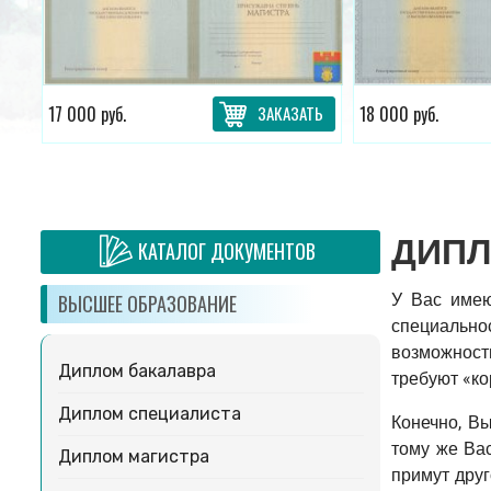
ТЬ
17 000 руб.
ЗАКАЗАТЬ
18 000 руб.
ДИПЛ
КАТАЛОГ ДОКУМЕНТОВ
У Вас имею
ВЫСШЕЕ ОБРАЗОВАНИЕ
специальн
возможност
Диплом бакалавра
требуют «ко
Диплом специалиста
Конечно, В
тому же Вас
Диплом магистра
примут друг