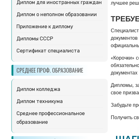
Диплом для иностранных граждан
лучшее реш
Диплом о неполном образовании
ТРЕБУ
Приложение к диплому
Специалист
документо
Дипломы СССР
официальных
Сертификат специалиста
«Корочки» с
обязательн
СРЕДНЕЕ ПРОФ. ОБРАЗОВАНИЕ
документах
Дипломы, з
Диплом колледжа
свое призва
Диплом техникума
Забудьте пр
Среднее профессиональное
Получить св
образование
ШАГ