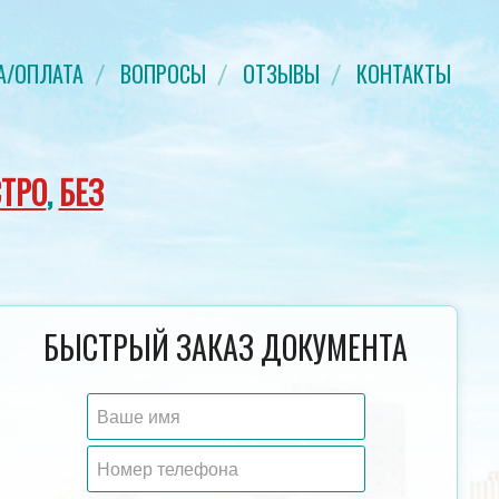
А/ОПЛАТА
ВОПРОСЫ
ОТЗЫВЫ
КОНТАКТЫ
ТРО
,
БЕЗ
ДИПЛОМ ТЕХНИКУМА-КОЛЛЕДЖА
ДИПЛОМ СПЕЦИАЛИСТ
БЫСТРЫЙ ЗАКАЗ ДОКУМЕНТА
2014-2023 ГОД
ГОДА НОВОГО О
ГОЗНАК