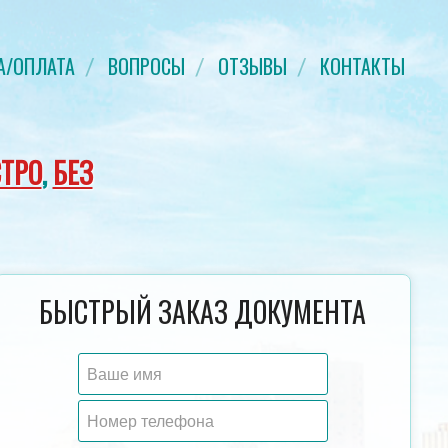
А/ОПЛАТА
ВОПРОСЫ
ОТЗЫВЫ
КОНТАКТЫ
ТРО
,
БЕЗ
УДОСТОВЕРЕНИЕ О ПОВЫШЕНИИ
ДИПЛОМ СПЕЦИАЛИСТ
БЫСТРЫЙ ЗАКАЗ ДОКУМЕНТА
КВАЛИФИКАЦИИ
ГОД
ГОЗНАК