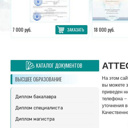
ТЬ
7 000 руб.
ЗАКАЗАТЬ
18 000 руб.
АТТЕС
КАТАЛОГ ДОКУМЕНТОВ
На этом сай
ВЫСШЕЕ ОБРАЗОВАНИЕ
вы можете з
приведен ни
Диплом бакалавра
телефона – 
уточнения в
Диплом специалиста
Качественно
Диплом магистра